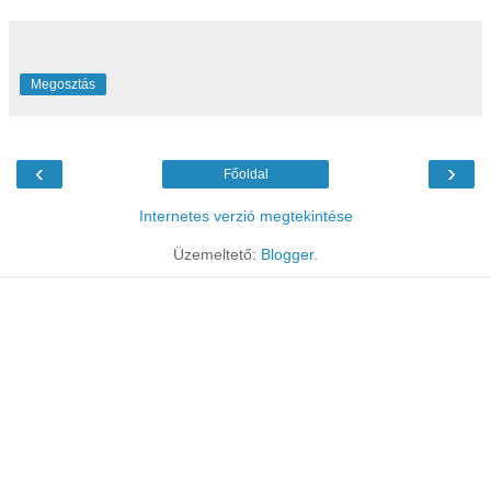
Megosztás
‹
›
Főoldal
Internetes verzió megtekintése
Üzemeltető:
Blogger
.