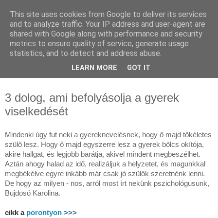
This site uses cookies from Google to deliver its services
Pszichológiai Tanácsadás
and to analyze traffic. Your IP address and user-agent are
shared with Google along with performance and security
Budapesten - Cziglán
metrics to ensure quality of service, generate usage
statistics, and to detect and address abuse.
Karolina pszichológus
LEARN MORE
GOT IT
3 dolog, ami befolyásolja a gyerek
viselkedését
Mindenki úgy fut neki a gyereknevelésnek, hogy ő majd tökéletes
szülő lesz. Hogy ő majd egyszerre lesz a gyerek bölcs okítója,
akire hallgat, és legjobb barátja, akivel mindent megbeszélhet.
Aztán ahogy halad az idő, realizáljuk a helyzetet, és magunkkal
megbékélve egyre inkább már csak jó szülők szeretnénk lenni.
De hogy az milyen - nos, arról most írt nekünk pszichológusunk,
Bujdosó Karolina.
cikk a
porontyon
>>>