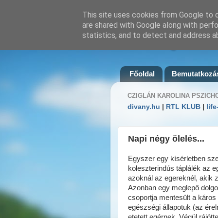
This site uses cookies from Google to de
are shared with Google along with perfo
statistics, and to detect and address a
Pszichológiai Ta
Főoldal
Bemutatkozá
CZIGLÁN KAROLINA PSZICH
divany.hu
|
RTL KLUB
|
lif
Napi négy ölelés...
Egyszer egy kísérletben sze
koleszterindús táplálék az e
azoknál az egereknél, akik z
Azonban egy meglepő dolgot is
csoportja mentesült a káros 
egészségi állapotuk (az érel
etetett egérnek. Végül rájött