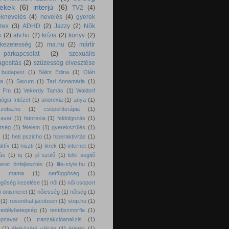
ekek
(6)
interjú
(6)
TV2
(4)
eknevelés
(4)
nevelés
(4)
gyerek
zex
(3)
ADHD
(2)
Jazzy
(2)
Nők
a
(2)
atv.hu
(2)
krízis
(2)
könyv
(2)
tkezetesség
(2)
ma.hu
(2)
mártír
párkapcsolat
(2)
szexuális
lágosítás
(2)
szüzesség elvesztése
 budapest
(1)
Bálint Edina
(1)
Oláh
ea
(1)
Saxum
(1)
Tari Annamária
(1)
d Fm
(1)
Vekerdy Tamás
(1)
Waldorf
ógia Intézet
(1)
anorexia
(1)
anya
(1)
zoba.hu
(1)
csoportterápia
(1)
avar
(1)
fatorexia
(1)
feldolgozás
(1)
ltség
(1)
félelem
(1)
gyerekszülés
(1)
z
(1)
heti pszicho
(1)
hiperaktivitás
(1)
ktív
(1)
hiszti
(1)
ikrek
(1)
internet
(1)
tás
(1)
iq
(1)
jó szülő
(1)
lelki segitő
eret önfejlesztés
(1)
life-style.hu
(1)
ír mama
(1)
netfüggőség
(1)
ggőség kezelése
(1)
női
(1)
női csoport
i önismeret
(1)
nőiesség
(1)
nőiség
(1)
(1)
rosenthal-jacobson
(1)
stop.hu
(1)
edélybetegség
(1)
testdiszmorfia
(1)
épzavar
(1)
tranzakcióanalízis
(1)
(1)
életközépi válság
(1)
érintés
(1)