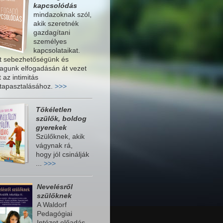
kapcsolódás
mindazoknak szól,
akik szeretnék
gazdagítani
személyes
kapcsolataikat.
t sebezhetőségünk és
gunk elfogadásán át vezet
t az intimitás
tapasztalásához.
>>>
Tökéletlen
szülők, boldog
gyerekek
Szülőknek, akik
vágynak rá,
hogy jól csinálják
...
>>>
Nevelésről
szülőknek
A Waldorf
Pedagógiai
Intézet előadás-