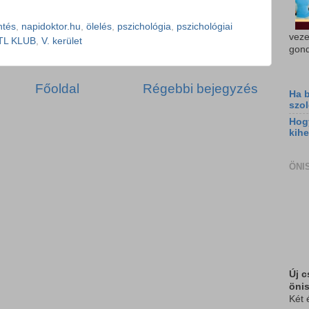
ntés
,
napidoktor.hu
,
ölelés
,
pszichológia
,
pszichológiai
veze
TL KLUB
,
V. kerület
gond
Főoldal
Régebbi bejegyzés
Ha b
szol
Hog
kihe
ÖNI
Új c
öni
Két 