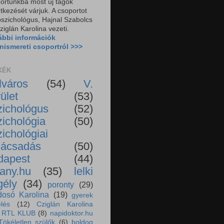
ortunkba most új tagok
ntkezését várjuk. A csoportot
pszichológus, Hajnal Szabolcs
ziglán Karolina vezeti.
ábbi információk
nismereti csoportról >>>
KÉK
lváros
(54)
V.
ület
(53)
zichológus
(52)
zichológia
(50)
ichológiai
nácsadás
(50)
dapest
(44)
vany.hu
(35)
lelki
gély
(34)
poronty
(29)
dosó Karolina
(19)
gyerek
lés
(12)
Cziglán Karolina
RTL KLUB
(8)
napidoktor.hu
Tökéletlen szülők
(6)
boldog