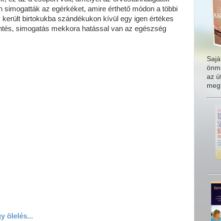
 simogatták az egérkéket, amire érthető módon a többi
y került birtokukba szándékukon kívül egy igen értékes
rintés, simogatás mekkora hatással van az egészség
Sajá
önma
az ú
meg
y ölelés...