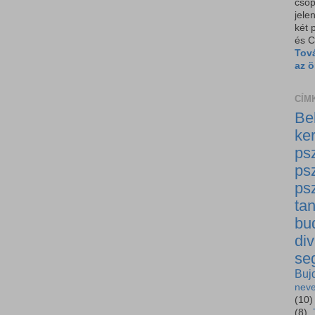
csop
jele
két 
és C
Tov
az ö
CÍM
Be
ker
ps
ps
psz
ta
bu
di
se
Buj
neve
(10)
(8)