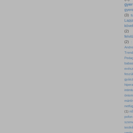
gyer
gyer
(3)
s
Lapj
köve
(2)
felvi
(2)
:
Andr
Tren
Pedag
babas
evész
feszü
gyás
hipera
intimi
önism
márt
netfü
(1)
nő
pofon
szenv
testk
verés