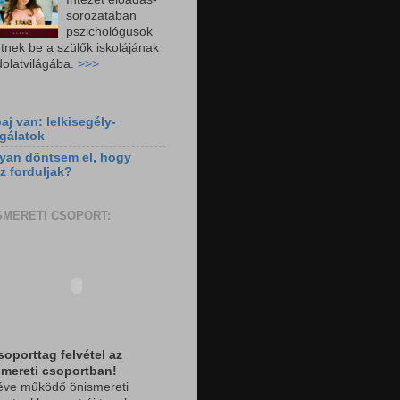
sorozatában
pszichológusok
tnek be a szülők iskolájának
olatvilágába.
>>>
aj van: lelkisegély-
gálatok
yan döntsem el, hogy
z forduljak?
SMERETI CSOPORT:
soporttag felvétel az
smereti csoportban!
éve működő önismereti