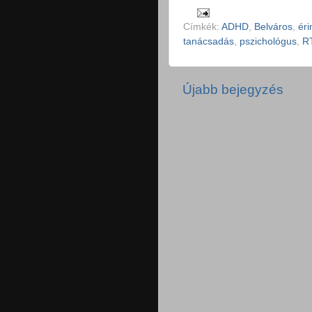
Címkék:
ADHD
,
Belváros
,
éri
tanácsadás
,
pszichológus
,
R
Újabb bejegyzés