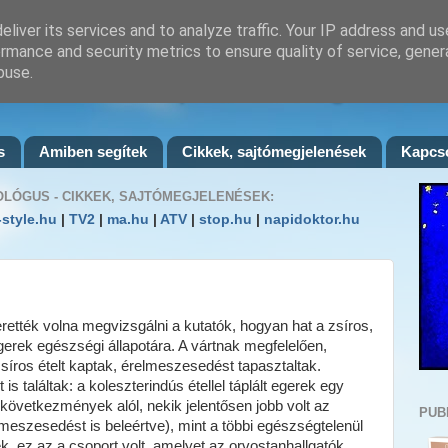
liver its services and to analyze traffic. Your IP address and u
rmance and security metrics to ensure quality of service, gene
buse.
nácsadás Budapesten - Cziglán Karo
s
Amiben segítek
Cikkek, sajtómegjelenések
Kapcso
OLÓGUS - CIKKEK, SAJTÓMEGJELENÉSEK:
e-style.hu
|
TV2
|
ma.hu
|
ATV
|
stop.hu
|
napidoktor.hu
rették volna megvizsgálni a kutatók, hogyan hat a zsíros,
gerek egészségi állapotára. A vártnak megfelelően,
síros ételt kaptak, érelmeszesedést tapasztaltak.
 találtak: a koleszterindús étellel táplált egerek egy
következmények alól, nekik jelentősen jobb volt az
PUB
meszesedést is beleértve), mint a többi egészségtelenül
ek, ez az a csoport volt, amelyet az orvostanhallgatók