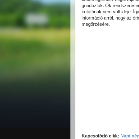
gondoztak. Ők rendszeresen
kutatónak nem volt ideje. Íg
információ arról, hogy az é
megőrzésére.
Kapcsolódó
cikk:
Napi nég