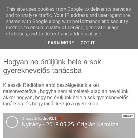
This site uses cookies from Google to deliver its services
Pszichológiai Tanácsadás
and to analyze traffic. Your IP address and user-agent are
shared with Google along with performance and security
Budapesten - Cziglán
metrics to ensure quality of service, generate usage
statistics, and to detect and address abuse.
Karolina pszichológus
LEARN MORE
GOT IT
Hogyan ne őrüljünk bele a sok
gyereknevelős tanácsba
Klasszik Rádióban arról beszélgettünk a két
műsorvezetővel, hogyha nem elméletek alapján nevelünk,
akkor hogyan, hogy ne őrüljünk bele a sok gyereknevelős
tanácsba, és hogy mitől lesz jó a gyereknap.