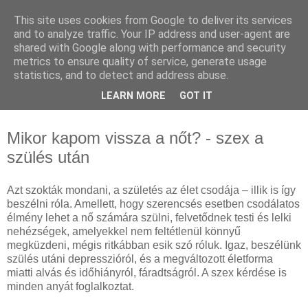
This site uses cookies from Google to deliver its services
Pszichológiai Tanácsadás
and to analyze traffic. Your IP address and user-agent are
shared with Google along with performance and security
Budapesten - Cziglán
metrics to ensure quality of service, generate usage
statistics, and to detect and address abuse.
Karolina pszichológus
LEARN MORE
GOT IT
Mikor kapom vissza a nőt? - szex a
szülés után
Azt szokták mondani, a születés az élet csodája – illik is így
beszélni róla. Amellett, hogy szerencsés esetben csodálatos
élmény lehet a nő számára szülni, felvetődnek testi és lelki
nehézségek, amelyekkel nem feltétlenül könnyű
megküzdeni, mégis ritkábban esik szó róluk. Igaz, beszélünk
szülés utáni depresszióról, és a megváltozott életforma
miatti alvás és időhiányról, fáradtságról. A szex kérdése is
minden anyát foglalkoztat.