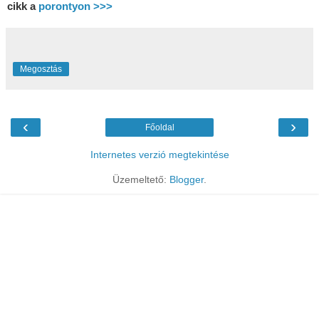
cikk a
porontyon >>>
Megosztás
‹
›
Főoldal
Internetes verzió megtekintése
Üzemeltető:
Blogger
.